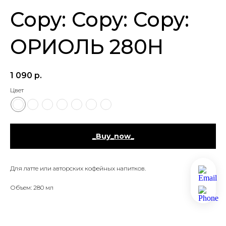
Copy: Copy: Copy:
ОРИОЛЬ 280H
1 090
р.
Цвет
_Buy_now_
Для латте или авторских кофейных напитков.
Объем: 280 мл