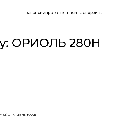
вакансии
проекты
о нас
инфо
корзина
py: ОРИОЛЬ 280H
офейных напитков.