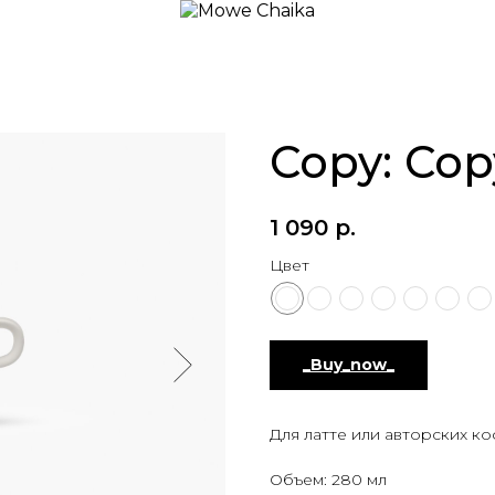
Copy: Co
1 090
р.
Цвет
_Buy_now_
Для латте или авторских к
Объем: 280 мл