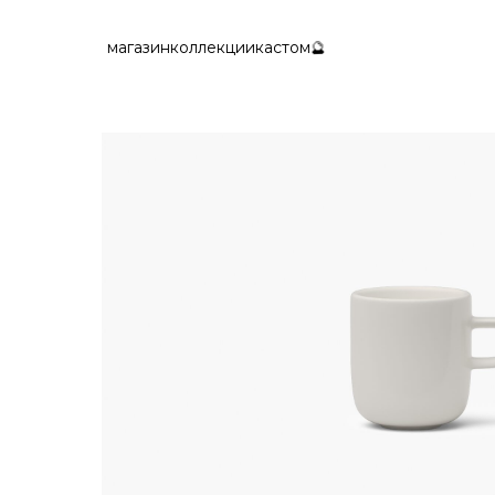
🔮
магазин
коллекции
кастом